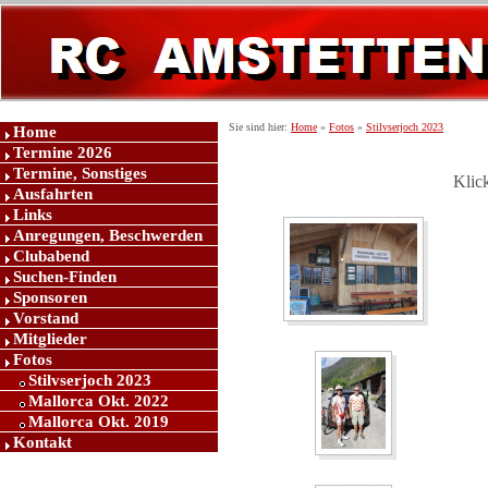
Sie sind hier:
Home
»
Fotos
»
Stilvserjoch 2023
Home
Termine 2026
Termine, Sonstiges
Klick
Ausfahrten
Links
Anregungen, Beschwerden
Clubabend
Suchen-Finden
Sponsoren
Vorstand
Mitglieder
Fotos
Stilvserjoch 2023
Mallorca Okt. 2022
Mallorca Okt. 2019
Kontakt